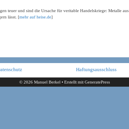
en teuer und sind die Ursache für veritable Handelskriege: Metalle au
ern lässt. [
mehr auf heise.de
]
atenschutz
Haftungsausschluss
© 2026 Manuel Berkel
• Erstellt mit
GeneratePress