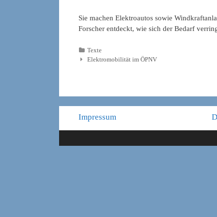
Sie machen Elektroautos sowie Windkraftanlag
Forscher entdeckt, wie sich der Bedarf verring
Kategorien
Texte
Elektromobilität im ÖPNV
Impressum
D